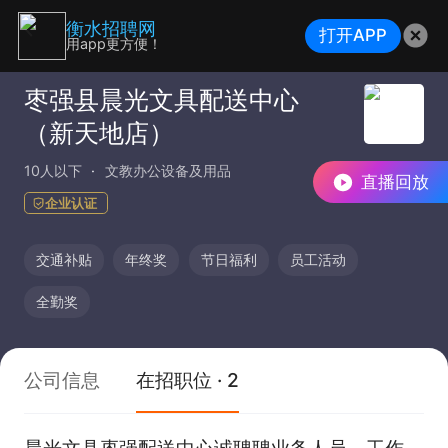
衡水招聘网
打开APP
用app更方便！
枣强县晨光文具配送中心
（新天地店）
10人以下
文教办公设备及用品
直播回放
企业认证
交通补贴
年终奖
节日福利
员工活动
全勤奖
公司信息
在招职位 · 2
晨光文具枣强配送中心诚聘聘业务人员，工作稳定有保障（综合薪资5000--8000）