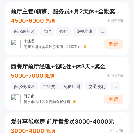
前厅主管/领班、服务员+月2天休+全勤奖+包吃+包住【28至55】
4500-6000
6分钟前
元/月
衡水高新区
包吃
包住
免费培训
...
李经理
申请
高新区湘厨坊餐饮服务店（湘菜王）
西餐厅前厅经理+包吃住+休3天+奖金
5000-7000
50分钟前
元/月
衡水桃城区
年终奖
免费培训
交通便利
...
田子豪
申请
衡水市桃城区久悦融合餐饮店
爱分享蛋糕房 前厅售货员3000-4000元
3000-4000
21天前
元/月