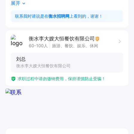
展开
切  配 4 名4000+

帮  厨 6 名3300+

联系我时请说是在
衡水招聘网
上看到的，谢谢！
凉  菜 2 名5000+

福利待遇：

衡水李大嫂大恒餐饮有限公司
提供食宿保姆式服务，岗位绩效、每月固定休息四
60-100人
旅游、餐饮、娱乐、休闲
天、工龄奖励、节日红包、生日祝福、年假、主要
刘总
节日休假（婚假、丧假、产假、病假、探亲假）社
衡水李大嫂大恒餐饮有限公司
保

求职过程中请勿缴纳费用，保持谨慎防止受骗！
李大嫂恒丰理想城店    

各岗位详情具体联系张店: