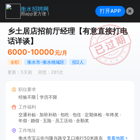
衡水招聘网
打开APP
用app更方便！
乡土居店招前厅经理【有意直接打电
话详谈】
6000-10000
元/月
全职
衡水市-衡水桃城区
招2人
更新：5天前
浏览：261次
职位要求
经验不限
学历不限
工作福利
交通补贴
加班补助
包吃
包住
定期体检
年终奖
年假
婚假
五险
员工活动
全勤奖
工作地址
衡水市宝云街与隆兴路交叉口南行50米路东
查看地图