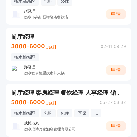
衡水高新区
包吃
公休
赵经理
申请
衡水市高新区祥隆斋餐饮店
前厅经理
3000-6000
02-11 09:29
元/月
衡水桃城区
郑经理
申请
衡水程掌柜重庆市井火锅
前厅经理 客房经理 餐饮经理 人事经理 销售经理（包吃住 +五险+单休+住宿环境良好 ）
5000-6000
05-27 03:32
元/月
衡水桃城区
包吃
包住
医保
...
成博万豪
申请
衡水成博万豪酒店管理有限公司