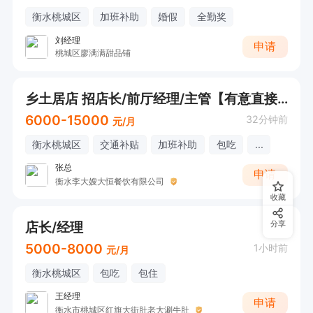
衡水桃城区
加班补助
婚假
全勤奖
刘经理
申请
桃城区廖满满甜品铺
乡土居店 招店长/前厅经理/主管【有意直接打电话】
6000-15000
32分钟前
元/月
衡水桃城区
交通补贴
加班补助
包吃
...
张总
申请
衡水李大嫂大恒餐饮有限公司
收藏
店长/经理
分享
5000-8000
1小时前
元/月
衡水桃城区
包吃
包住
王经理
申请
衡水市桃城区红旗大街肚老大涮牛肚