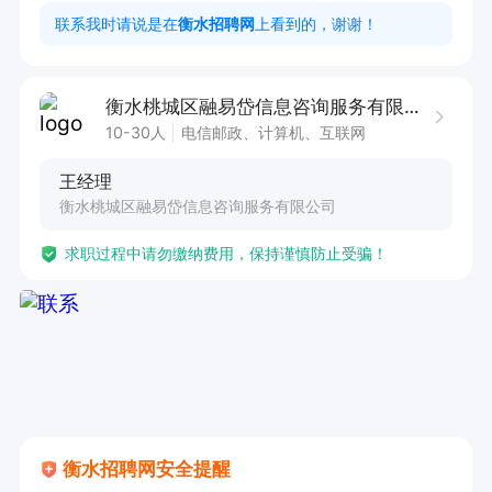
1. 具备良好的沟通能力和语言表达能力，能够清
联系我时请说是在
衡水招聘网
上看到的，谢谢！
晰、准确地与客户交流。

2. 拥有较强的问题解决能力，能够迅速处理客户
衡水桃城区融易岱信息咨询服务有限公司
提出的各种问题。

10-30人
电信邮政、计算机、互联网
3. 工作认真负责，有耐心，能够承受一定的工作
王经理
压力。

衡水桃城区融易岱信息咨询服务有限公司
4. 熟练使用办公软件，具备基本的电脑操作技
求职过程中请勿缴纳费用，保持谨慎防止受骗！
能。

5. 拥有良好的团队合作精神，能够与同事协作完
成工作任务。

6. 对客服工作有热情，愿意长期从事该岗位工作。
衡水招聘网安全提醒