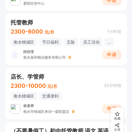
申请
爱阳托管中心
托管教师
2300-6000
1小时前
元/月
衡水桃城区
节日福利
五险
员工活动
...
田经理
申请
衡水嘉和物业服务有限公司
店长、学管师
2300-10000
32分钟前
元/月
衡水桃城区
交通便利
侯老师
申请
衡水市桃城区单词一霸联盟店
收藏
（不要暑假工）初中托管教师 语文 英语，数学物理化学各科晚辅教师，
分享