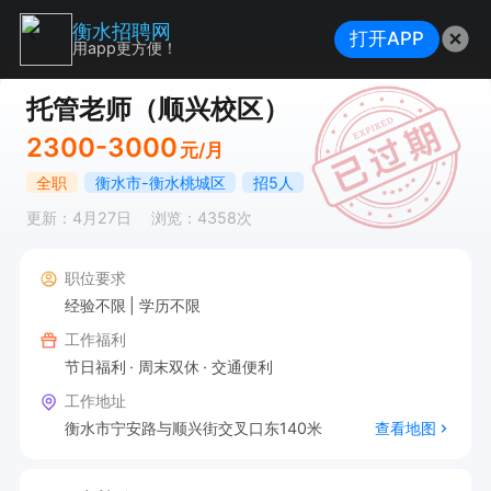
衡水招聘网
打开APP
用app更方便！
托管老师（顺兴校区）
2300-3000
元/月
全职
衡水市-衡水桃城区
招5人
更新：4月27日
浏览：4358次
职位要求
经验不限
学历不限
工作福利
节日福利
周末双休
交通便利
工作地址
衡水市宁安路与顺兴街交叉口东140米
查看地图