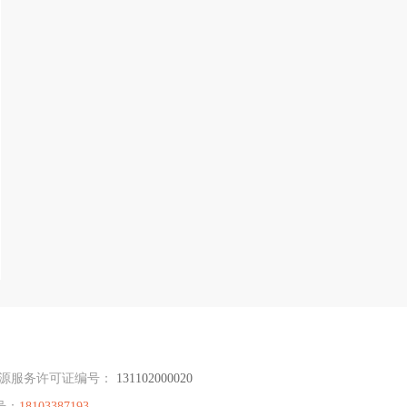
源服务许可证编号：
131102000020
号：
18103387193