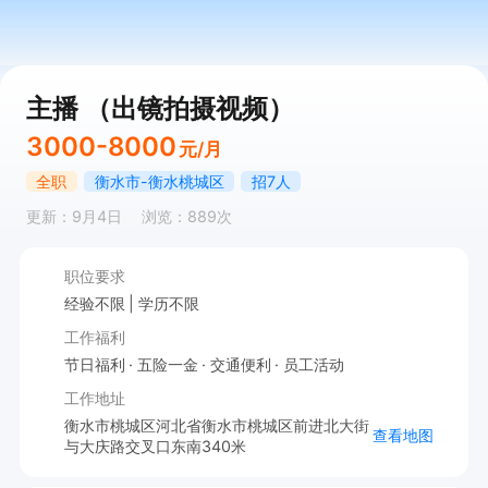
主播 （出镜拍摄视频）
3000-8000
元/月
全职
衡水市-衡水桃城区
招7人
更新：9月4日
浏览：889次
职位要求
经验不限
学历不限
工作福利
节日福利
五险一金
交通便利
员工活动
工作地址
衡水市桃城区河北省衡水市桃城区前进北大街
查看地图
与大庆路交叉口东南340米