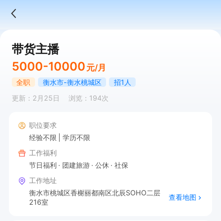
带货主播
5000-10000
元/月
全职
衡水市-衡水桃城区
招1人
更新：2月25日
浏览：194次
职位要求
经验不限
学历不限
工作福利
节日福利
团建旅游
公休
社保
工作地址
衡水市桃城区香榭丽都南区北辰SOHO二层
查看地图
216室