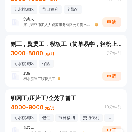
衡水桃城区
节日福利
全勤奖
负责人
申请
河北诺亚德汇人力资源服务有限公司衡水分公司
副工，熨烫工，模板工（简单易学，轻松上手，计件工资，流水作业常年不换活，工资月结）
3000-8000
7分钟前
元/月
衡水桃城区
保险
老板
申请
衡水服装厂诚聘员工
织网工/压片工/全笼子普工
4000-9000
10分钟前
元/月
衡水桃城区
包住
节日福利
交通便利
...
段女士
申请