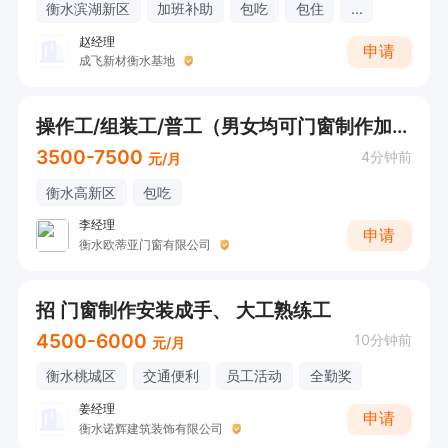
衡水滨湖新区
加班补助
包吃
包住
...
赵经理
申请
成飞新材衡水基地
操作工/组装工/普工（男女均可门窗制作加工）【计件工资+班车定点接送+中午包吃】
3500-7500
4分钟前
元/月
衡水高新区
包吃
李经理
申请
衡水欧蒂亚门窗有限公司
招 门窗制作安装成手、 大工熟练工
4500-6000
10分钟前
元/月
衡水桃城区
交通便利
员工活动
全勤奖
姜经理
申请
衡水诺辉建筑装饰有限公司