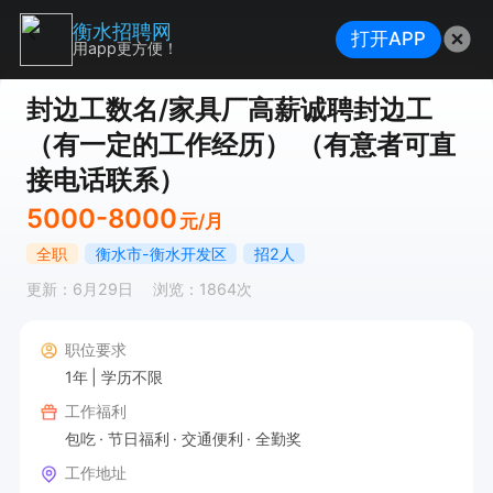
衡水招聘网
打开APP
用app更方便！
封边工数名/家具厂高薪诚聘封边工
（有一定的工作经历） （有意者可直
接电话联系）
5000-8000
元/月
全职
衡水市-衡水开发区
招2人
更新：6月29日
浏览：1864次
职位要求
1年
学历不限
工作福利
包吃
节日福利
交通便利
全勤奖
工作地址